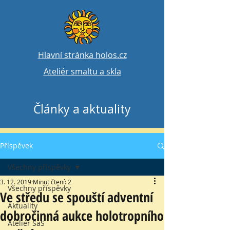
Hlavní stránka holos.cz
Ateliér smaltu a skla
Články a aktuality
Příspěvek
Všechny příspěvky
3. 12. 2019
Minut čtení: 2
Všechny příspěvky
Ve středu se spouští adventní
Aktuality
dobročinná aukce holotropního
Ateliér SaS