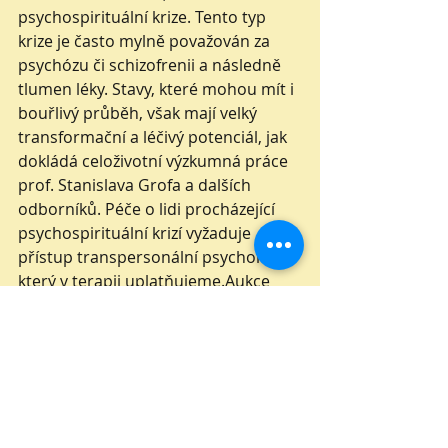
psychospirituální krize. Tento typ 
krize je často mylně považován za 
psychózu či schizofrenii a následně 
tlumen léky. Stavy, které mohou mít i 
bouřlivý průběh, však mají velký 
transformační a léčivý potenciál, jak 
dokládá celoživotní výzkumná práce 
prof. Stanislava Grofa a dalších 
odborníků. Péče o lidi procházející 
psychospirituální krizí vyžaduje 
přístup transpersonální psychologie, 
který v terapii uplatňujeme.Aukce 
bude probíhat v době 4.12.2019 
20:00 - 14.12.2019 20:00 na portálu 
Aukro.cz, veškerý výtěžek poputuje 
přímo na Holos Centrum. Společnost 
Aukro nebude účtovat poplatky ani 
provizi z prodeje. 