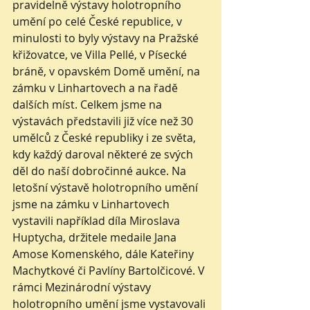
pravidelně výstavy holotropního 
umění po celé České republice, v 
minulosti to byly výstavy na Pražské 
křižovatce, ve Villa Pellé, v Písecké 
bráně, v opavském Domě umění, na 
zámku v Linhartovech a na řadě 
dalších míst. Celkem jsme na 
výstavách představili již více než 30 
umělců z České republiky i ze světa, 
kdy každý daroval některé ze svých 
děl do naší dobročinné aukce. Na 
letošní výstavě holotropního umění 
jsme na zámku v Linhartovech 
vystavili například díla Miroslava 
Huptycha, držitele medaile Jana 
Amose Komenského, dále Kateřiny 
Machytkové či Pavlíny Bartolčicové. V 
rámci Mezinárodní výstavy 
holotropního umění jsme vystavovali 