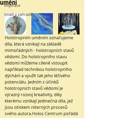
umění
Inspirace
Smalt v zahradě
Holotropním uměním označujeme 
díla, která vznikají na základě 
mimořádných - holotropních stavů 
vědomí. Do holotropního stavu 
vědomí můžeme cíleně vstoupit 
například technikou holotropního 
dýchání a využít tak jeho léčivého 
potenciálu. Jedním z účinků 
holotropních stavů vědomí je 
výrazný rozvoj kreativity, díky 
kterému vznikají jedinečná díla, jež 
jsou otiskem niterných procesů 
svého autora.​Holos Centrum pořádá 