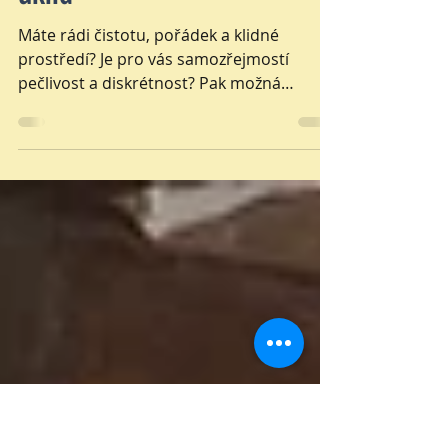
Aktuality
Hledáme kolegyni na
úklid
Máte rádi čistotu, pořádek a klidné
prostředí? Je pro vás samozřejmostí
pečlivost a diskrétnost? Pak možná
hledáme právě vás. V Holos Centru
vytváříme bezpečný prostor pro lidi, kteří
procházejí náročnými životními obdobími.
Klidné, čisté a kultivované prostředí je pro
naši práci zásadní. Hledáme spolehlivou
pracovnici/pracovníka úklidu, která/ý nám
pomůže tento prostor udržovat. 🧹 Náplň
práce Pravidelný úklid terapeutického
centra dle úklidového plánu Příprava
prostor před