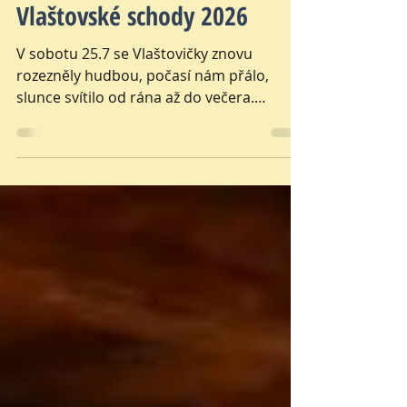
Aktuality
Vlaštovské schody 2026
V sobotu 25.7 se Vlaštovičky znovu
rozezněly hudbou, počasí nám přálo,
slunce svítilo od rána až do večera.
Krásným vyvrcholením Letní pěvecké školy
bylo vystoupení jejích účastníků, kteří
sklidili zasloužený potlesk. Silným
okamžikem se stalo také vystoupení jejich
mentorky Hany Melcerové chvíle, při které
mnohým z nás naskočila husí kůže.
Hudební program pokračoval díky Janovi
Audrlickému a o energické zakončení
festivalu se postarala Expedice Apalucha ,
která nás rozhodně