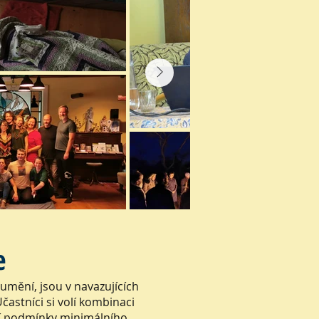
e
umění, jsou v navazujících
častníci si volí kombinaci
ní podmínky minimálního