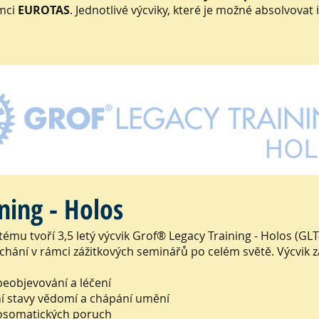
ámci
EUROTAS
. Jednotlivé výcviky, které je možné absolvova
ning - Holos
ému tvoří 3,5 letý výcvik Grof® Legacy Training - Holos (GL
hání v rámci zážitkových seminářů po celém světě. Výcvik 
beobjevování a léčení
ní stavy vědomí a chápání umění
hosomatických poruch