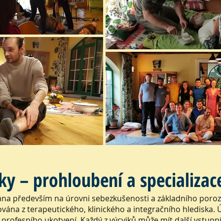
ky – prohloubení a specializac
rána především na úrovni sebezkušenosti a základního poroz
vána z terapeutického, klinického a integračního hlediska. Ú
 profesního ukotvení. Každý z výcviků může mít další vstup