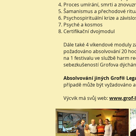
Proces umírání, smrti a znovuz
Šamanismus a přechodové rituá
Psychospirituální krize a závisl
Psyché a kosmos
Certifikační dvojmodul
Dále také 4 víkendové moduly z
požadováno absolvování 20 hodi
na 1 festivalu ve službě harm r
sebezkušeností Grofova dýchání
Absolvování jiných Grof® Leg
případě může být vyžadováno abs
Výcvik má svůj web:
www.grof-l