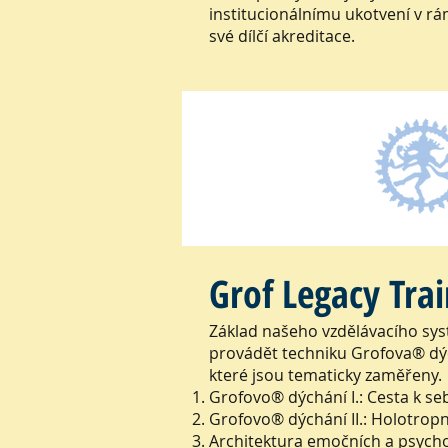
institucionálnímu ukotvení v r
své dílčí akreditace.
Grof Legacy Trai
Základ našeho vzdělávacího syst
provádět techniku Grofova® dýc
které jsou tematicky zaměřeny.
Grofovo® dýchání I.: Cesta k se
Grofovo® dýchání II.: Holotrop
Architektura emočních a psyc