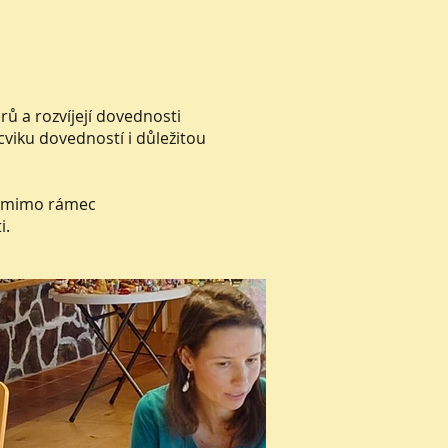
ů a rozvíjejí dovednosti
viku dovedností i důležitou
t i mimo rámec
i.