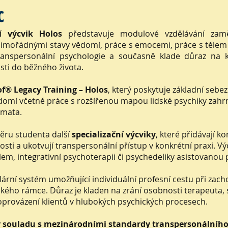
c
í výcvik Holos
představuje modulové vzdělávání zamě
imořádnými stavy vědomí, práce s emocemi, práce s tělem 
transpersonální psychologie a současně klade důraz na k
ti do běžného života.
f® Legacy Training – Holos
, který poskytuje základní sebe
í včetně práce s rozšířenou mapou lidské psychiky zahrnují
témata.
běru studenta další
specializační výcviky
, které přidávají 
sti a ukotvují transpersonální přístup v konkrétní praxi. V
tělem, integrativní psychoterapii či psychedeliky asistovanou
ární systém umožňující individuální profesní cestu při zacho
ckého rámce. Důraz je kladen na zrání osobnosti terapeuta, 
oprovázení klientů v hlubokých psychických procesech.
v souladu s mezinárodními standardy transpersonálního