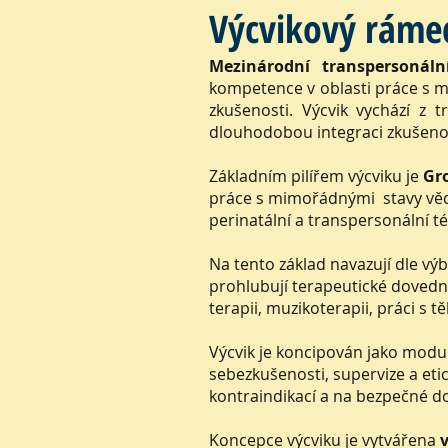
Výcvikový ráme
Mezinárodní transpersonáln
kompetence v oblasti práce s m
zkušenosti. Výcvik vychází z 
dlouhodobou integraci zkušenos
Základním pilířem výcviku je
Gro
práce s mimořádnými stavy vědom
perinatální a transpersonální 
Na tento základ navazují dle vý
prohlubují terapeutické dovedno
terapii, muzikoterapii, práci s 
Výcvik je koncipován jako modul
sebezkušenosti, supervize a eti
kontraindikací a na bezpečné d
Koncepce výcviku je vytvářena