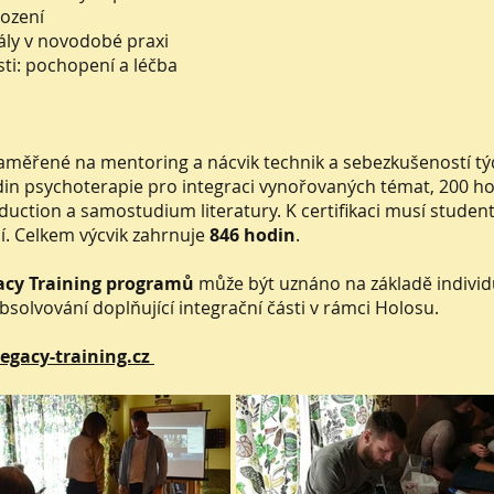
rození
ly v novodobé praxi
osti: pochopení a léčba
aměřené na mentoring a nácvik technik a sebezkušeností tý
n psychoterapie pro integraci vynořovaných témat, 200 hodi
eduction a samostudium literatury. K certifikaci musí stude
. Celkem výcvik zahrnuje
846 hodin
.
acy Training programů
může být uznáno na základě individ
olvování doplňující integrační části v rámci Holosu.
egacy-training.cz