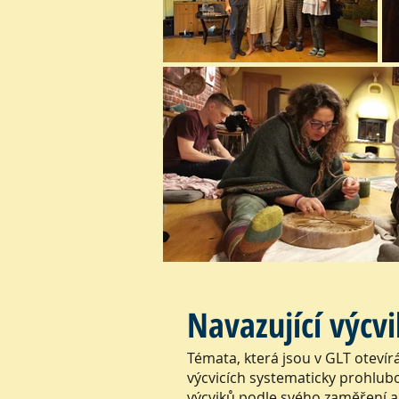
Navazující výcvi
Témata, která jsou v GLT oteví
výcvicích systematicky prohlubo
výcviků podle svého zaměření a