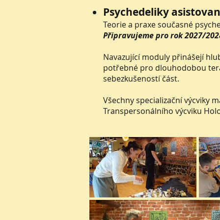
Psychedeliky asistovan
Teorie a praxe současné psyche
Připravujeme pro rok 2027/202
Navazující moduly přinášejí hlu
potřebné pro dlouhodobou terap
sebezkušeností část.
Všechny specializační výcviky ma
Transpersonálního výcviku Holo