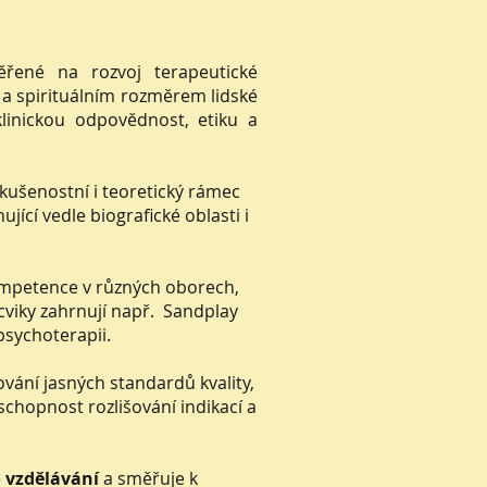
řené na rozvoj terapeutické
a spirituálním rozměrem lidské
linickou odpovědnost, etiku a
zkušenostní i teoretický rámec
cí vedle biografické oblasti i
kompetence v různých oborech,
ýcviky zahrnují např. Sandplay
 psychoterapii.
vání jasných standardů kvality,
schopnost rozlišování indikací a
 vzdělávání
a směřuje k