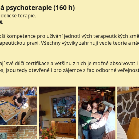
á psychoterapie (160 h)
delické terapie.
8.
bší kompetence pro užívání jednotlivých terapeutických směr
eutickou praxi. Všechny výcviky zahrnují vedle teorie a nác
jí své dílčí certifikace a většinu z nich je možné absolvova
s, jsou tedy otevřené i pro zájemce z řad odborné veřejnost