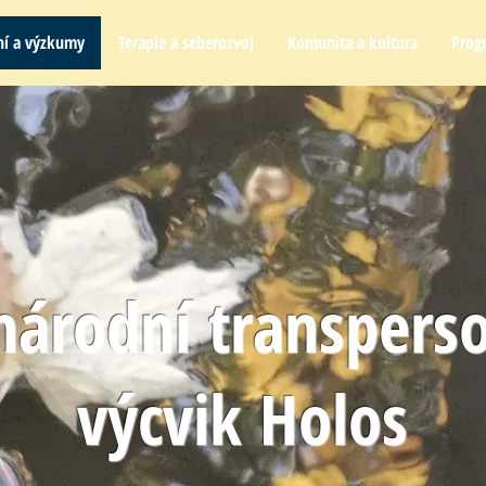
ní a výzkumy
Terapie a seberozvoj
Komunita a kultura
Prog
národní transperso
výcvik Holos