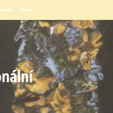
ram akcí
Kontakt
nální