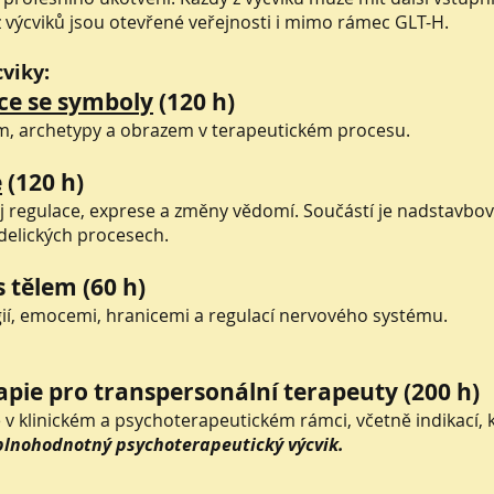
z výcviků jsou otevřené veřejnosti i mimo rámec GLT-H.
viky:
ce se symboly
(120 h)
, archetypy a obrazem v terapeutickém procesu.
e
(120 h)
j regulace, exprese a změny vědomí. Součástí je nadstavbo
delických procesech.
 tělem (60 h)
ií, emocemi, hranicemi a regulací nervového systému.
apie pro transpersonální terapeuty (200 h)
v klinickém a psychoterapeutickém rámci, včetně indikací, ko
plnohodnotný psychoterapeutický výcvik.