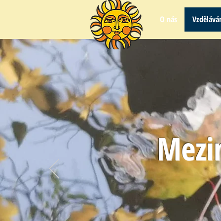
O nás
Vzdělává
Mezi