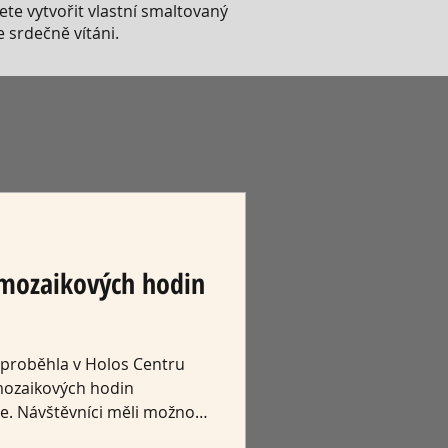
cete vytvořit vlastní smaltovaný
e srdečně vítáni.
 mozaikových hodin
 proběhla v Holos Centru
mozaikových hodin
. Návštěvníci měli možnost
ké tvorby, která propojuje