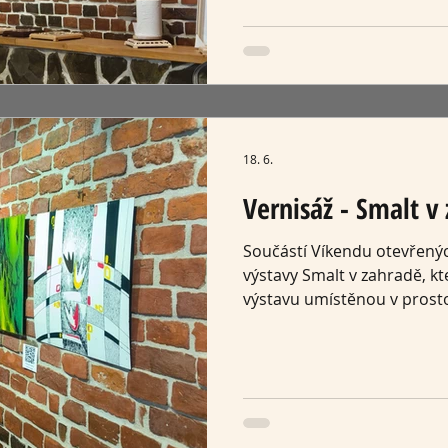
tradiční techniku umělecké
mozaikovými hodinami. Kaž
rukopis autora, cit pro deta
řemesla. Děkujeme všem, kteř
námi slavnostní zahájení sd
inspirativní rozhov
18. 6.
Vernisáž - Smalt v
Součástí Víkendu otevřenýc
výstavy Smalt v zahradě, kte
výstavu umístěnou v prost
Centra. Na vernisáž dorazi
si přišli prohlédnout díla 
společně s autory strávit 
jedinečné atmosféře zahrad
otevřeného prostoru vytvoř
mohly jednotlivé práce vyn