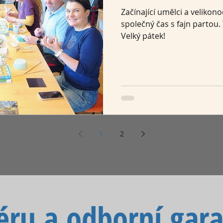
Začínající umělci a velikon
společný čas s fajn partou.
Velký pátek!
1
2
éru a odborní gara