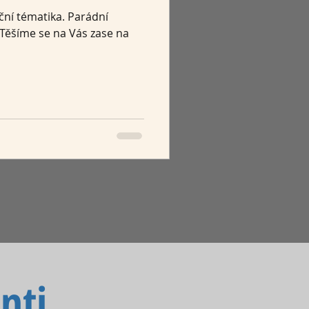
oční tématika. Parádní
 Těšíme se na Vás zase na
nti