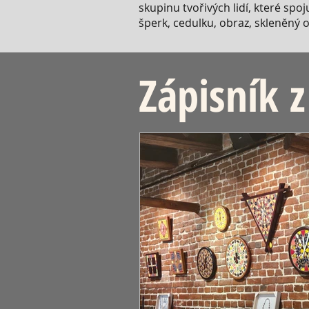
skupinu tvořivých lidí, které spo
šperk, cedulku, obraz, skleněný o
Zápisník z