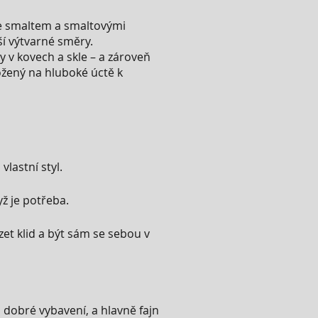
 se smaltem a smaltovými
ší výtvarné směry.
y v kovech a skle – a zároveň
ložený na hluboké úctě k
lastní styl.
ž je potřeba.
et klid a být sám se sebou v
i dobré vybavení, a hlavně fajn