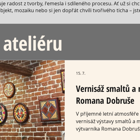
juje radost z tvorby, řemesla i sdíleného procesu. Ať už si ch
bjekt, mozaiku nebo si jen dopřát chvíli tvořivého ticha – jst
 ateliéru
15. 7.
Vernisáž smaltů a
Romana Dobruše
V příjemné letní atmosféře
vernisáž výstavy smaltů a 
výtvarníka Romana Dobruše
nahlédnout do světa autors