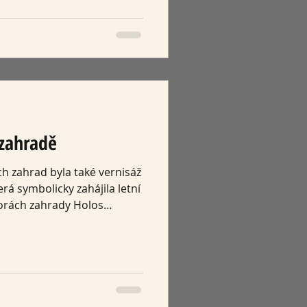
ho smaltu s originálními
dé dílo v sobě nese osobitý
il i radost z poctivého
í si našli čas a přišli s
ílet. Příjemná setkání,
 zahradě
h zahrad byla také vernisáž
rá symbolicky zahájila letní
orách zahrady Holos
lo mnoho návštěvníků, kteří
členů umělecké skupiny X a
příjemné odpoledne v
y. Spojení smaltu, zeleně a
ilo prostředí, ve kterém
iknout zcela jiným