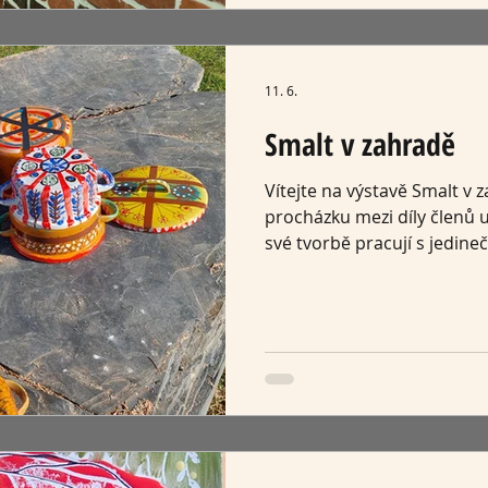
způsobem než v klas
11. 6.
Smalt v zahradě
Vítejte na výstavě Smalt v
procházku mezi díly členů u
své tvorbě pracují s jedin
smaltu. Smalt vzniká spoje
prostřednictvím ohně – je 
nese sílu proměny, trvanliv
Tentokrát opouští galerijní
prostoru zahrady. Mezi str
proměnlivým světlem získáva
rozměr. Příroda se stává je