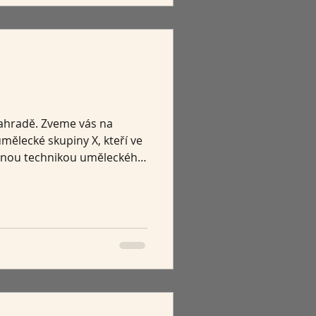
 zahradě. Zveme vás na
mělecké skupiny X, kteří ve
ečnou technikou uměleckého
ním kovu a skla
to médium, které v sobě
ost i křehkost zároveň.
 stěny a vstupuje do
omy, květinami a
jí jednotlivá díla nový
jich součás