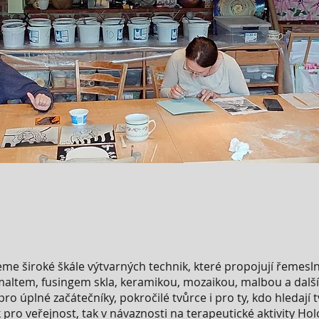
u
jeme široké škále výtvarných technik, které propojují řemesl
maltem, fusingem skla, keramikou, mozaikou, malbou a další
o úplné začátečníky, pokročilé tvůrce i pro ty, kdo hledají t
pro veřejnost, tak v návaznosti na terapeutické aktivity Hol