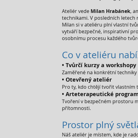
Ateliér vede
Milan Hrabánek
, a
technikami. V posledních letech 
Milan si v ateliéru plní vlastní 
vytváří bezpečné, inspirativní pr
osobnímu procesu každého tvůr
Co v ateliéru nab
• Tvůrčí kurzy a workshopy
Zaměřené na konkrétní techniky i 
• Otevřený ateliér
Pro ty, kdo chtějí tvořit vlastn
• Arteterapeutické program
Tvoření v bezpečném prostoru mů
přítomnosti.
Prostor plný světl
Náš ateliér je místem, kde je rad