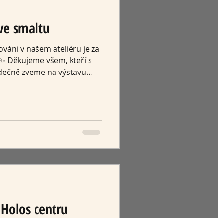
ve smaltu
ání v našem ateliéru je za
✨ Děkujeme všem, kteří s
srdečně zveme na výstavu
áž proběhne 13. 6. 2026 od
 Tři fotři Těšíme se na
altu, hudby a letní
 Holos centru