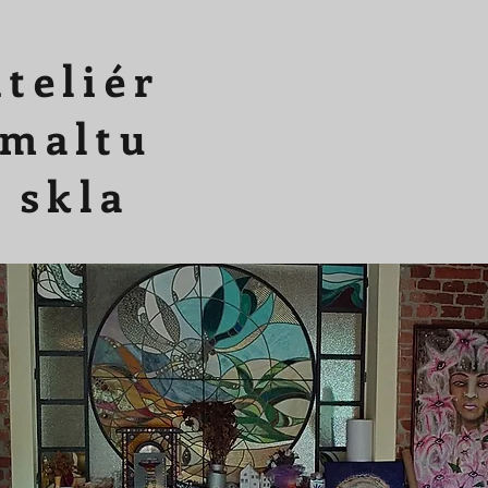
teliér
smaltu
 skla