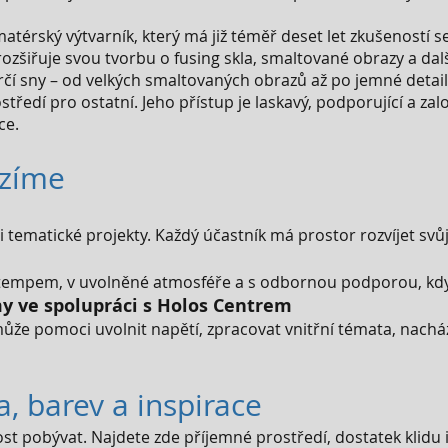
matérský výtvarník, který má již téměř deset let zkušeností
rozšiřuje svou tvorbu o fusing skla, smaltované obrazy a dal
tvůrčí sny – od velkých smaltovaných obrazů až po jemné detail
ostředí pro ostatní. Jeho přístup je laskavý, podporující a za
ce.
ízíme
tematické projekty. Každý účastník má prostor rozvíjet svůj v
ím tempem, v uvolněné atmosféře a s odbornou podporou, kdy
y ve spolupráci s Holos Centrem
že pomoci uvolnit napětí, zpracovat vnitřní témata, nacház
a, barev a inspirace
ost pobývat. Najdete zde příjemné prostředí, dostatek klidu 