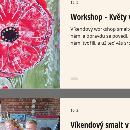
12. 5.
Workshop - Květy 
Víkendový workshop smaltov
námi a opravdu se povedl. 
námi tvořili, a už teď vás 
Smalt v zahradě. 📍 Vernis
15:00 🎶 Hudební doprovod:
společné odpoledne plné sm
atmosféry.
10. 3.
Víkendový smalt v