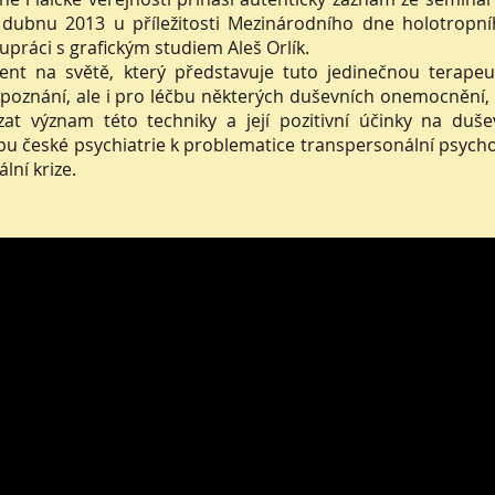
v dubnu 2013 u příležitosti Mezinárodního dne holotropn
práci s grafickým studiem Aleš Orlík.
nt na světě, který představuje tuto jedinečnou terapeut
poznání, ale i pro léčbu některých duševních onemocnění,
at význam této techniky a její pozitivní účinky na duše
upu české psychiatrie k problematice transpersonální psycho
lní krize.