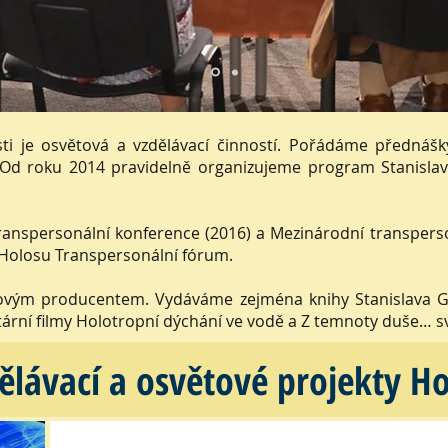
ti je osvětová a vzdělávací činností. Pořádáme přednáš
 Od roku 2014 pravidelně organizujeme program Stanislav
ranspersonální konference (2016) a Mezinárodní transperso
y Holosu Transpersonální fórum.
movým producentem. Vydáváme zejména knihy Stanislava Gr
ární filmy Holotropní dýchání ve vodě a Z temnoty duše… sv
ělávací a osvětové projekty H