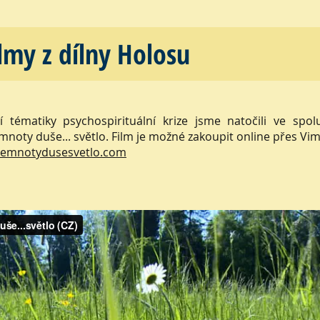
lmy z dílny Holosu
í tématiky psychospirituální krize jsme natočili ve spo
noty duše... světlo. Film je možné zakoupit online přes Vi
temnotydusesvetlo.com