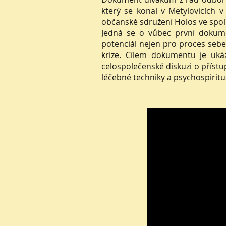
který se konal v Metylovicích 
občanské sdružení Holos ve spolu
Jedná se o vůbec první dokume
potenciál nejen pro proces sebe
krize. Cílem dokumentu je ukáz
celospolečenské diskuzi o příst
léčebné techniky a psychospirituá