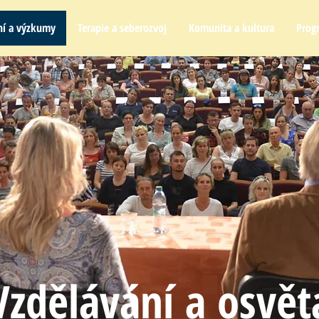
ní a výzkumy
Terapie a seberozvoj
Komunita a kultura
Prog
Vzdělávání a osvět