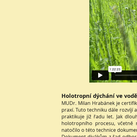
Holotropní dýchání ve vod
MUDr. Milan Hrabánek je certif
praxí. Tuto techniku dále rozvíjí
praktikuje již řadu let. Jak dl
holotropního procesu, včetně m
natočilo o této technice dokume
Dokument divákům z řad odborné