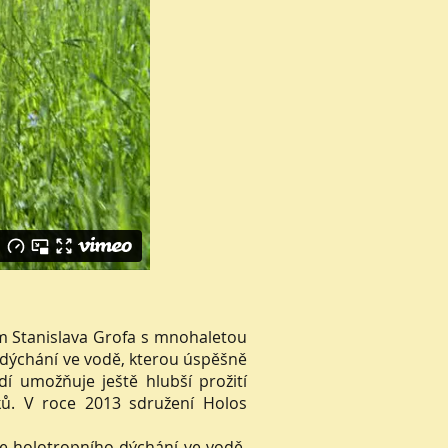
m Stanislava Grofa s mnohaletou
ho dýchání ve vodě, kterou úspěšně
dí umožňuje ještě hlubší prožití
tků. V roce 2013 sdružení Holos
e holotropního dýchání ve vodě,