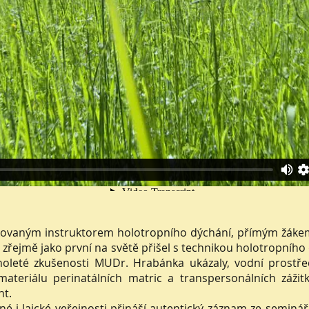
ě
ikovaným instruktorem holotropního dýchání, přímým žáke
 a zřejmě jako první na světě přišel s technikou holotropní
ouholeté zkušenosti MUDr. Hrabánka ukázaly, vodní prostře
ateriálu perinatálních matric a transpersonálních záži
nt.
 i laické veřejnosti přináší autentický záznam ze seminář