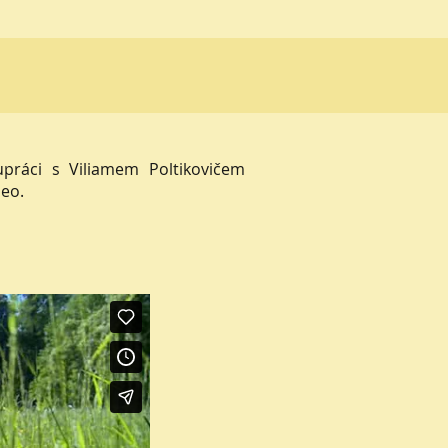
lupráci s Viliamem Poltikovičem
meo.