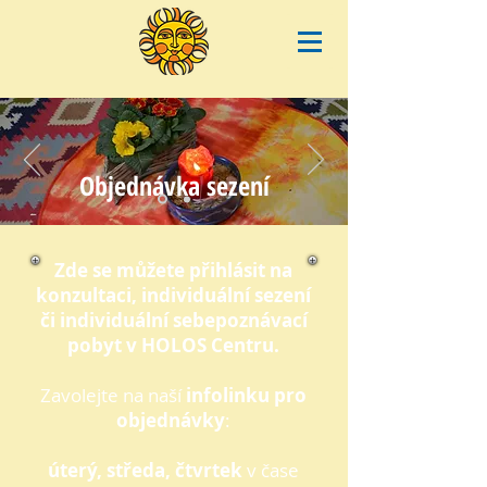
Objednávka sezení
Zde se můžete přihlásit na
konzultaci, individuální sezení
či individuální sebepoznávací
pobyt v HOLOS Centru.
Zavolejte na naší
infolinku pro
objednávky
:
úterý, středa, čtvrtek
v čase