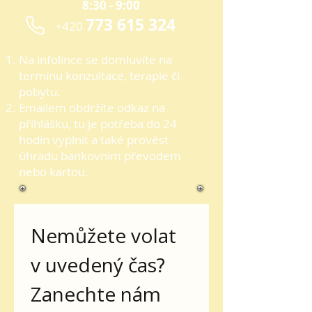
8:30 - 9:00
773 615 324
+420
Na infolince se domluvíte na
termínu konzultace, terapie či
pobytu.​
Emailem obdržíte odkaz na
přihlášku, tu je potřeba do 24
hodin vyplnit a také provést
úhradu bankovním převodem
nebo kartou.
Nemůžete volat 
v uvedený čas? 
Zanechte nám 