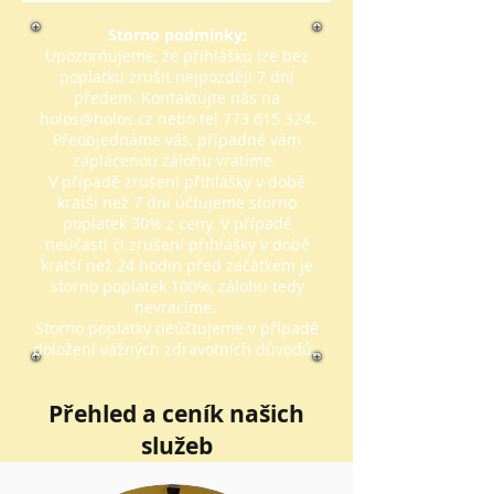
Storno podmínky:
Upozorňujeme, že přihlášku lze bez
poplatku zrušit nejpozději 7 dní
předem. Kontaktujte nás na
holos@holos.cz
nebo tel
773 615 324
.
Přeobjednáme vás, případně vám
zaplacenou zálohu vrátíme.
V případě zrušení přihlášky v době
kratší než 7 dní účtujeme storno
poplatek 30% z ceny. V případě
neúčasti či zrušení přihlášky v době
kratší než 24 hodin před začátkem je
storno poplatek 100%, zálohu tedy
nevracíme.
Storno poplatky neúčtujeme v případě
doložení vážných zdravotních důvodů.
Přehled a ceník našich
služeb