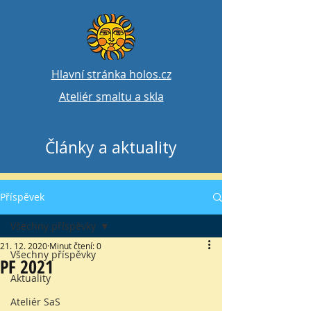
Hlavní stránka holos.cz
Ateliér smaltu a skla
Články a aktuality
Příspěvek
Všechny příspěvky
21. 12. 2020
Minut čtení: 0
Všechny příspěvky
PF 2021
Aktuality
Ateliér SaS