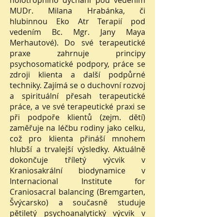
holotropního dýchání pod vedením
MUDr. Milana Hrabánka, či
hlubinnou Eko Atr Terapií pod
vedením Bc. Mgr. Jany Maya
Merhautové). Do své terapeutické
praxe zahrnuje principy
psychosomatické podpory, práce se
zdroji klienta a další podpůrné
techniky. Zajímá se o duchovní rozvoj
a spirituální přesah terapeutické
práce, a ve své terapeutické praxi se
při podpoře klientů (zejm. dětí)
zaměřuje na léčbu rodiny jako celku,
což pro klienta přináší mnohem
hlubší a trvalejší výsledky. Aktuálně
dokončuje tříletý výcvik v
Kraniosakrální biodynamice v
Internacional Institute for
Craniosacral balancing (Bremgarten,
Švýcarsko) a současně studuje
pětiletý psychoanalytický výcvik v