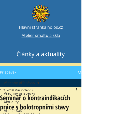
Hlavní stránka holos.cz
Ateliér smaltu a skla
Články a aktuality
Příspěvek
Všechny příspěvky
1. 2. 2019
Minut čtení: 2
Všechny příspěvky
Seminář o kontraindikacích
Aktuality
práce s holotropními stavy
Ateliér SaS