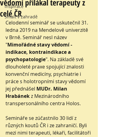
vědomí přilákal terapeuty z
Inspirace
celé ČR
Smalt v zahradě
Celodenní seminář se uskutečnil 31. 
ledna 2019 na Mendelově univerzitě 
v Brně. Seminář nesl název 
"
Mimořádné stavy vědomí - 
indikace, kontraindikace a 
psychopatologie
". Na základě své 
dlouholeté praxe spojující znalosti 
konvenční medicíny, psychiatrie i 
práce s holotropními stavy vědomí 
jej přednášel 
MUDr. Milan 
Hrabánek
 z Mezinárodního 
transpersonálního centra Holos. 
Semináře se zúčastnilo 30 lidí z 
různých koutů ČR i ze zahraničí. Byli 
mezi nimi terapeuti, lékaři, facilitátoři 