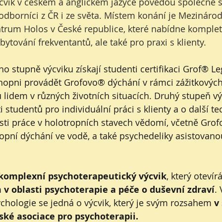
cvik v českém a anglickém jazyce povedou společně 
borníci z ČR i ze světa. Místem konání je Mezinárod
trum Holos v České republice, které nabídne komplet
ytování frekventantů, ale také pro praxi s klienty. 
o stupně výcviku získají studenti certifikaci Grof® Le
hopni provádět Grofovo® dýchání v rámci zážitkovýc
lidem v různých životních situacích. Druhý stupeň vý
 studentů pro individuální práci s klienty a o další te
ti práce v holotropních stavech vědomí, včetně Grof
opní dýchání ve vodě, a také psychedeliky asistovano
komplexní psychoterapeutický výcvik
, který otevír
 oblasti psychoterapie a péče o duševní zdraví
.
chologie se jedná o výcvik, který je svým rozsahem 
v
ské asociace pro psychoterapii.