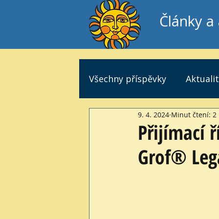
Články a 
Všechny příspěvky
Aktuali
9. 4. 2024
Minut čtení: 2
Přijímací 
Grof® Leg