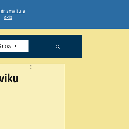
iér smaltu a
skla
Štítky
cviku