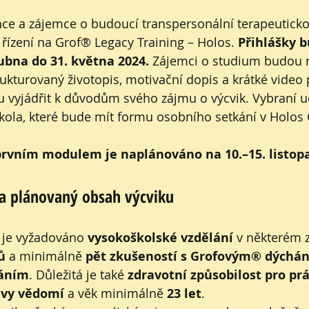
ce a zájemce o budoucí transpersonální terapeuticko
 řízení na Grof® Legacy Training – Holos. 
Přihlášky 
ubna do 31. května 2024.
 Zájemci o studium budou mí
rukturovaný životopis, motivační dopis a krátké video 
 vyjádřit k důvodům svého zájmu o výcvik. Vybraní 
kola, které bude mít formu osobního setkání v Holos 
prvním modulem je naplánováno na 10.–15. listop
 a plánovaný obsah výcviku
k je vyžadováno 
vysokoškolské vzdělání
 v některém z
ů
 a minimálně 
pět zkušeností s Grofovým® dýchá
háním
. Důležitá je také 
zdravotní způsobilost pro prá
avy vědomí
 a věk minimálně 
23 let
.