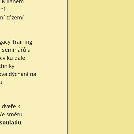
s Milanem 
ní 
ní zázemí 
gacy Training 
h seminářů a 
cviku dále 
chniky 
ova dýchání na 
u 
á dveře k 
 Ve směru 
 souladu 