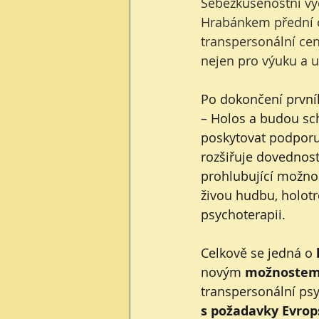
Sebezkušenostní vý
Hrabánkem přední od
transpersonální cen
nejen pro výuku a ub
Po dokončení prvníh
– Holos a budou sc
poskytovat podporu 
rozšiřuje dovednosti
prohlubující možnos
živou hudbu, holotr
psychoterapii.
Celkově se jedná o 
novým 
možnostem v
transpersonální psy
s požadavky Evrop