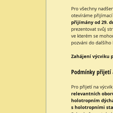
Pro všechny nadšen
otevíráme přijímací
přijímány od 29. d
prezentovat svůj st
ve kterém se mohou
pozváni do dalšího 
Zahájení výcviku 
Podmínky přijetí
Pro přijetí na výcvi
relevantních obor
holotropním dýc
s holotropními st