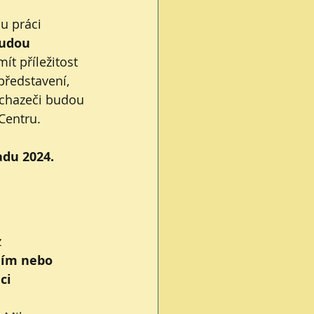
u práci 
budou 
t příležitost 
představení, 
uchazeči budou 
Centru.
adu 2024.
 
ním nebo 
ci 