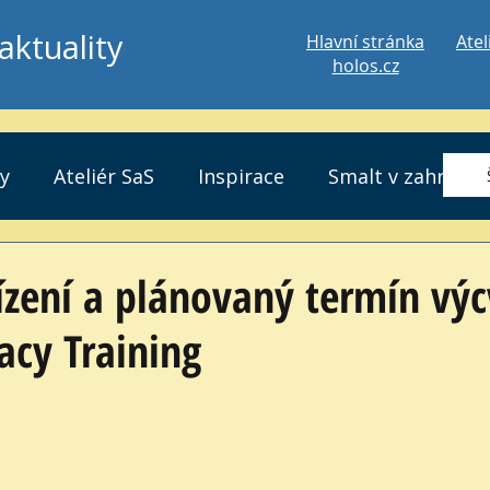
aktuality
Hlavní stránka
Atel
holos.cz
ty
Ateliér SaS
Inspirace
Smalt v zahradě
řízení a plánovaný termín vý
acy Training