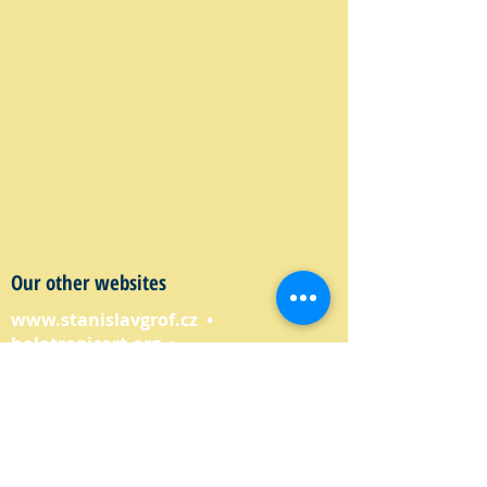
Our other websites
www.stanislavgrof.cz
•
holotropicart.org
•
www.ztemnotydusesvetlo.com
•
www.75lsd.cz
www.vimeo.com/holos
•
www.youtube.com/osholos
•
www.facebook.com/osholos/