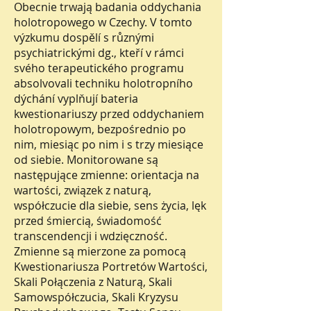
Obecnie trwają badania oddychania
holotropowego w Czechy. V tomto
výzkumu dospělí s různými
psychiatrickými dg., kteří v rámci
svého terapeutického programu
absolvovali techniku holotropního
dýchání vyplňují bateria
kwestionariuszy przed oddychaniem
holotropowym, bezpośrednio po
nim, miesiąc po nim i s trzy miesiące
od siebie. Monitorowane są
następujące zmienne: orientacja na
wartości, związek z naturą,
współczucie dla siebie, sens życia, lęk
przed śmiercią, świadomość
transcendencji i wdzięczność.
Zmienne są mierzone za pomocą
Kwestionariusza Portretów Wartości,
Skali Połączenia z Naturą, Skali
Samowspółczucia, Skali Kryzysu