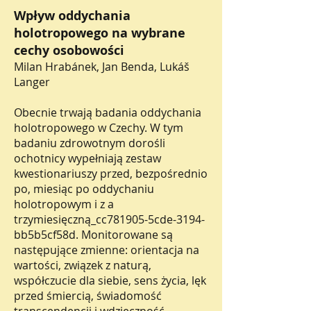
Wpływ oddychania
holotropowego na wybrane
cechy osobowości
Milan Hrabánek, Jan Benda, Lukáš
Langer
Obecnie trwają badania oddychania
holotropowego w Czechy. W tym
badaniu zdrowotnym dorośli
ochotnicy wypełniają zestaw
kwestionariuszy przed, bezpośrednio
po, miesiąc po oddychaniu
holotropowym i z a
trzymiesięczną_cc781905-5cde-3194-
bb5b5cf58d. Monitorowane są
następujące zmienne: orientacja na
wartości, związek z naturą,
współczucie dla siebie, sens życia, lęk
przed śmiercią, świadomość