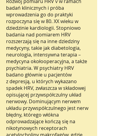
Rozwój pomiaru HRV v w ramach
badań klinicznych i próba
wprowadzenia go do praktyki
rozpoczyna się w 80. XX wieku w
dziedzinie kardiologii. Stopniowo
badania nad pomiarem HRV
rozszerzają się na inne dziedziny
medycyny, takie jak diabetologia,
neurologia, intensywna terapia –
medycyna okołooperacyjna, a także
psychiatria. W psychiatry HRV
badano głównie u pacjentów
z depresją, u których wykazano
spadek HRV, zwłaszcza w składowej
opisującej przywspółczulny układ
nerwowy. Dominującym nerwem
układu przywspółczulnego jest nerw
błędny, którego włókna
odprowadzające kończą się na
nikotynowych receptorach
acetylocholiny makrofagów, gdzie