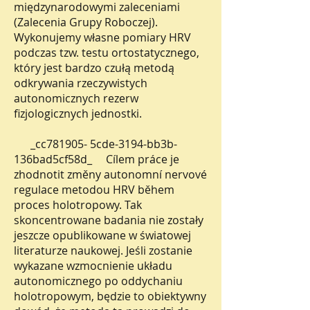
międzynarodowymi zaleceniami
(Zalecenia Grupy Roboczej).
Wykonujemy własne pomiary HRV
podczas tzw. testu ortostatycznego,
który jest bardzo czułą metodą
odkrywania rzeczywistych
autonomicznych rezerw
fizjologicznych jednostki.
_cc781905- 5cde-3194-bb3b-
136bad5cf58d_ Cílem práce je
zhodnotit změny autonomní nervové
regulace metodou HRV během
proces holotropowy. Tak
skoncentrowane badania nie zostały
jeszcze opublikowane w światowej
literaturze naukowej. Jeśli zostanie
wykazane wzmocnienie układu
autonomicznego po oddychaniu
holotropowym, będzie to obiektywny