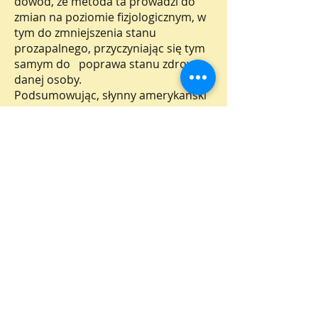
dowód, że metoda ta prowadzi do
zmian na poziomie fizjologicznym, w
tym do zmniejszenia stanu
prozapalnego, przyczyniając się tym
samym do poprawa stanu zdrowia
danej osoby.
Podsumowując, słynny amerykański
profesor psychologii JF Thayer: „HRV
jest ważne nie tyle ze względu na to,
co mówi nam o stanie serca, ile ze
względu na to, co mówi nam o stanie
mózgu”.
Odniesienie:
Ernst G. Zmienność rytmu serca. 1.
wyd. Londyn: Springera; 2014
Tracy KJ. Odruch zapalny. Natura.
2002;
420(6917)
:853-859.
Obwiniaj AI. Dyrygent autonomicznej
orkiestry. Front Endocrinol
(Lozanna). 2012; 3:71.