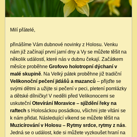
Milí přátelé, 
přinášíme Vám dubnové novinky z Holosu. Venku 
nám již začínají první jarní dny a Vy se můžete těšit na 
několik událostí, které nás v dubnu čekají. Začátkem 
měsíce proběhne 
Grofovo holotropní dýchaní v 
malé skupině
. Na Velký pátek proběhne již tradiční 
Velikonoční pečení jidášů a mazanců
 – přijďte se 
svými dětmi a užijte si pečení v peci, pletení pomlázky 
a dětské dílničky! V neděli před Velikonocemi se 
uskuteční 
Otevírání Moravice – sjíždění řeky na 
raftech
 s Holosáckou posádkou, všichni jste vítáni se 
k nám přidat. Následující víkend se můžete těšit na 
Muzicírování v Holosu – Rytmy srdce, rytmy z nás
. 
Jedná se o událost, kde si můžete vyzkoušet hraní na 