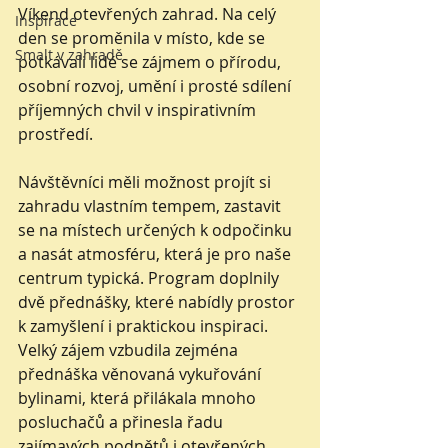
Víkend otevřených zahrad. Na celý 
Inspirace
den se proměnila v místo, kde se 
Smalt v zahradě
potkávali lidé se zájmem o přírodu, 
osobní rozvoj, umění i prosté sdílení 
příjemných chvil v inspirativním 
prostředí.
Návštěvníci měli možnost projít si 
zahradu vlastním tempem, zastavit 
se na místech určených k odpočinku 
a nasát atmosféru, která je pro naše 
centrum typická. Program doplnily 
dvě přednášky, které nabídly prostor 
k zamyšlení i praktickou inspiraci. 
Velký zájem vzbudila zejména 
přednáška věnovaná vykuřování 
bylinami, která přilákala mnoho 
posluchačů a přinesla řadu 
zajímavých podnětů i otevřených 