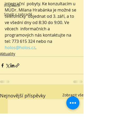
integrační  pobyty. Ke konzultacím u 
Inspirace
MUDr. Milana Hrabánka je možné se 
Smalt v zahradě
telefonicky  objednat od 3. září, a to 
ve všední dny od 8:30 do 9:00. Ve 
věcech  informačních a 
programových nás kontaktujte na 
tel: 773 615 324 nebo na 
holos@holos.cz
. 
Aktuality
Nejnovější příspěvky
Zobrazit vše