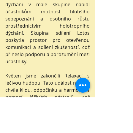
dýchání v malé skupině nabídl 
účastníkům možnost hlubšího 
sebepoznání a osobního růstu 
prostřednictvím holotropního 
dýchání. Skupina sdílení Lotos 
poskytla prostor pro otevřenou 
komunikaci a sdílení zkušeností, což 
přineslo podporu a porozumění mezi 
účastníky.
Květen jsme zakončili Relaxací s 
léčivou hudbou. Tato událost nabídla 
chvíle klidu, odpočinku a harmonie s 
pomocí léčivých nástrojů, což 
účastníkům pomohlo doplnit energii 
a zharmonizovat se. Tento měsíc byl 
plný událostí, které podpořily náš 
osobní růst, kreativitu a pohodu. 
Podrobnější informace o událostech 