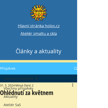
Hlavní stránka holos.cz
Ateliér smaltu a skla
Články a aktuality
Příspěvek
Všechny příspěvky
31. 5. 2024
Minut čtení: 2
Všechny příspěvky
Ohlédnutí za květnem
Aktuality
Ateliér SaS