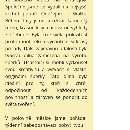
Společně jsme se vydali na nejvyšší 
vrchol pohoří Ondřejník – Skalku. 
Během túry jsme si užívali kamenitý 
terén, krásné lesy a úchvatné výhledy 
z hřebene. Byla to skvělá příležitost 
protáhnout tělo a vychutnat si krásy 
přírody. Další zajímavou událostí byla 
tvořivá dílna zaměřená na výrobu 
šperků. Účastníci si mohli vyzkoušet 
svou kreativitu a vytvořit si vlastní 
originální šperky. Tato dílna byla 
ideální pro ty, kteří si chtěli 
odpočinout od každodenních 
povinností a zároveň se ponořit do 
světa tvoření.
V polovině měsíce jsme pořádali 
týdenní sebepoznávací pobyt typu I. 