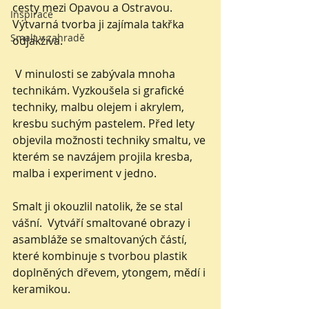
cesty mezi Opavou a Ostravou. 
Inspirace
Výtvarná tvorba ji zajímala takřka 
Smalt v zahradě
odjakživa.
 V minulosti se zabývala mnoha 
technikám. Vyzkoušela si grafické 
techniky, malbu olejem i akrylem, 
kresbu suchým pastelem. Před lety 
objevila možnosti techniky smaltu, ve 
kterém se navzájem projila kresba, 
malba i experiment v jedno. 
Smalt ji okouzlil natolik, že se stal 
vášní.  Vytváří smaltované obrazy i 
asambláže se smaltovaných částí, 
které kombinuje s tvorbou plastik 
doplněných dřevem, ytongem, mědí i 
keramikou. 