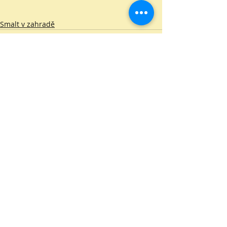
Smalt v zahradě
Nejnovější příspěvky
Zobrazit vše