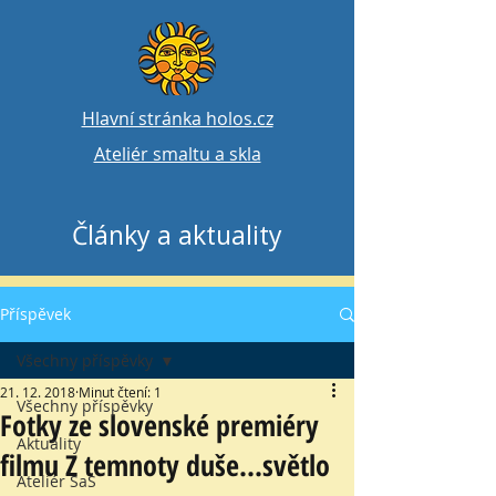
Hlavní stránka holos.cz
Ateliér smaltu a skla
Články a aktuality
Příspěvek
Všechny příspěvky
21. 12. 2018
Minut čtení: 1
Všechny příspěvky
Fotky ze slovenské premiéry
Aktuality
filmu Z temnoty duše...světlo
Ateliér SaS