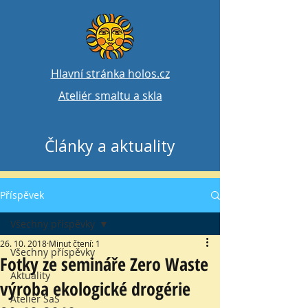
Hlavní stránka holos.cz
Ateliér smaltu a skla
Články a aktuality
Příspěvek
Všechny příspěvky
26. 10. 2018
Minut čtení: 1
Všechny příspěvky
Fotky ze semináře Zero Waste
Aktuality
výroba ekologické drogérie
Ateliér SaS