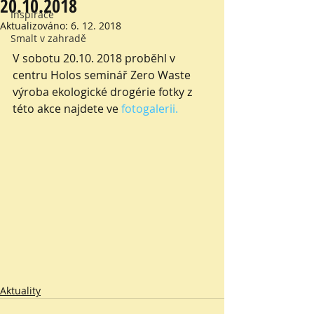
20.10.2018
Inspirace
Aktualizováno:
6. 12. 2018
Smalt v zahradě
V sobotu 20.10. 2018 proběhl v 
centru Holos seminář Zero Waste 
výroba ekologické drogérie fotky z 
této akce najdete ve 
fotogalerii.
Aktuality