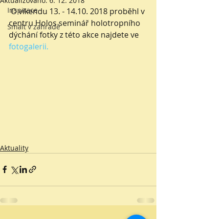
Aktualizováno:
6. 12. 2018
Inspirace
 O víkendu 13. - 14.10. 2018 proběhl v 
centru Holos seminář holotropního 
Smalt v zahradě
dýchání fotky z této akce najdete ve 
fotogalerii.
Aktuality