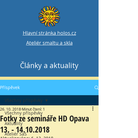
Hlavní stránka holos.cz
Ateliér smaltu a skla
Články a aktuality
Příspěvek
Všechny příspěvky
26. 10. 2018
Minut čtení: 1
Všechny příspěvky
Fotky ze semináře HD Opava
Aktuality
13. - 14.10.2018
Ateliér SaS