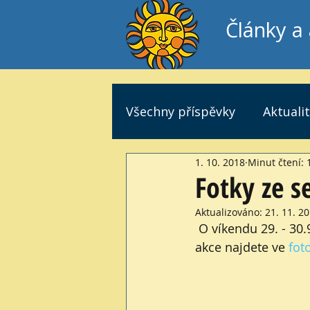
Články a 
Všechny příspěvky
Aktuali
1. 10. 2018
Minut čtení: 
Fotky ze s
Aktualizováno:
21. 11. 2
 O víkendu 29. - 30.9. 2018 proběhl v Děčíně seminář holotropního dýchání fotky z této 
akce najdete ve 
foto