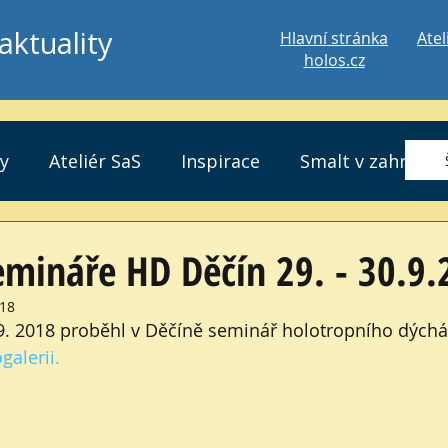
aktuality
Hlavní stránka
Atel
holos.cz
ty
Ateliér SaS
Inspirace
Smalt v zahradě
1
emináře HD Děčín 29. - 30.9
018
galerii. 