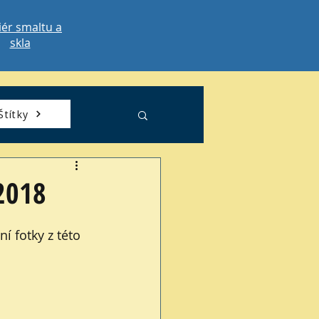
iér smaltu a
skla
Štítky
.2018