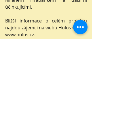
Milanem Hrabánkem a dalšími 
účinkujícími.
Bližší informace o celém projektu 
najdou zájemci na webu Holos Centra 
www.holos.cz.
Inspirace
Nejnovější příspěvky
Zobrazit vše