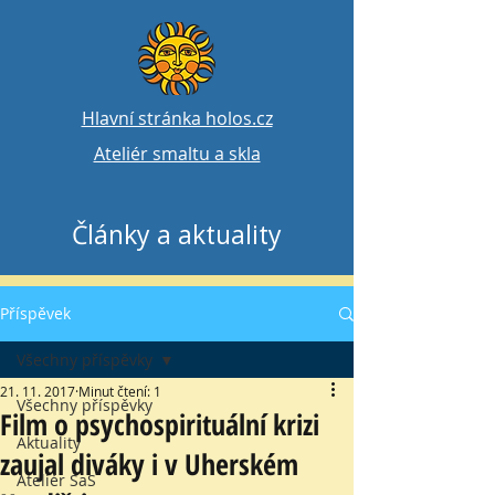
Hlavní stránka holos.cz
Ateliér smaltu a skla
Články a aktuality
Příspěvek
Všechny příspěvky
21. 11. 2017
Minut čtení: 1
Všechny příspěvky
Film o psychospirituální krizi
Aktuality
zaujal diváky i v Uherském
Ateliér SaS