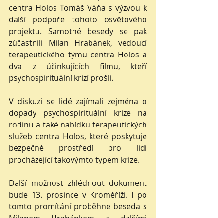
centra Holos Tomáš Váňa s výzvou k 
další podpoře tohoto osvětového 
projektu. Samotné besedy se pak 
zúčastnili Milan Hrabánek, vedoucí 
terapeutického týmu centra Holos a 
dva z účinkujících filmu, kteří 
psychospirituální krizí prošli.
V diskuzi se lidé zajímali zejména o 
dopady psychospirituální krize na 
rodinu a také nabídku terapeutických 
služeb centra Holos, které poskytuje 
bezpečné prostředí pro lidi 
procházející takovýmto typem krize.
Další možnost zhlédnout dokument 
bude 13. prosince v Kroměříži. I po 
tomto promítání proběhne beseda s 