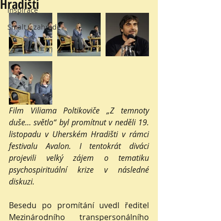
Hradišti
Inspirace
Smalt v zahradě
Film Viliama Poltikoviče „Z temnoty 
duše… světlo“ byl promítnut v neděli 19. 
listopadu v Uherském Hradišti v rámci 
festivalu Avalon. I tentokrát diváci 
projevili velký zájem o tematiku 
psychospirituální krize v následné 
diskuzi.  
Besedu po promítání uvedl ředitel 
Mezinárodního transpersonálního 