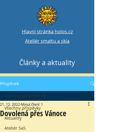
Hlavní stránka holos.cz
Ateliér smaltu a skla
Články a aktuality
Příspěvek
Všechny příspěvky
21. 12. 2022
Minut čtení: 1
Všechny příspěvky
Dovolená přes Vánoce
Aktuality
Ateliér SaS