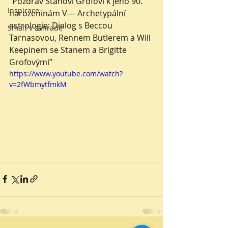
"Pozdrav Stanovi Grofovi k jeho 90. 
Inspirace
narozeninám V— Archetypální 
astrologie: Dialog s Beccou 
Smalt v zahradě
Tarnasovou, Rennem Butlerem a Will 
Keepinem se Stanem a Brigitte 
Grofovými”
https://www.youtube.com/watch?
v=2fWbmytfmkM