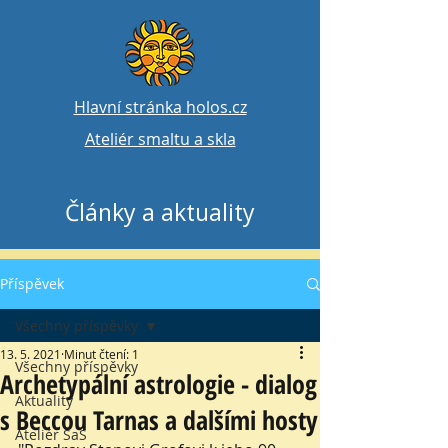
Hlavní stránka holos.cz
Ateliér smaltu a skla
Články a aktuality
Příspěvek
Všechny příspěvky
13. 5. 2021
Minut čtení: 1
Všechny příspěvky
Archetypální astrologie - dialog
Aktuality
s Beccou Tarnas a dalšími hosty
Ateliér SaS